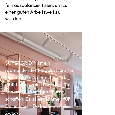
fein ausbalanciert sein, um zu
einer guten Arbeitswelt zu
werden.
SUPERGRID™ ist ein
raumbildendes Möbelsystem für
Open Space Architektur und
multifunktionale Lösungen. Mit
Supergrid kann man Räume
schaffen. Es ist ein Rahmen für
Deine Ideen, Du bestimmst den
Zweck.