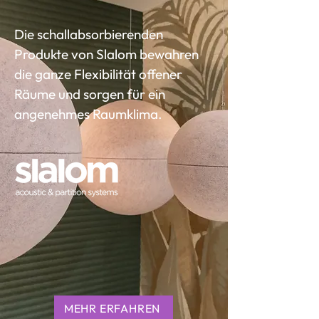
Die schallabsorbierenden
Produkte von Slalom bewahren
die ganze Flexibilität offener
Räume und sorgen für ein
angenehmes Raumklima.
MEHR ERFAHREN