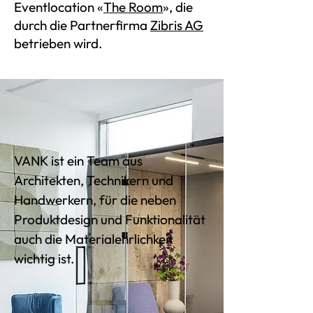
Eventlocation «
The Room
», die
durch die Partnerfirma
Zibris AG
betrieben wird.
VANK ist ein Team aus
Architekten, Technikern und
Handwerkern, für die neben
Produktdesign und Funktionalität
auch die Materialehrlichkeit
wichtig ist.