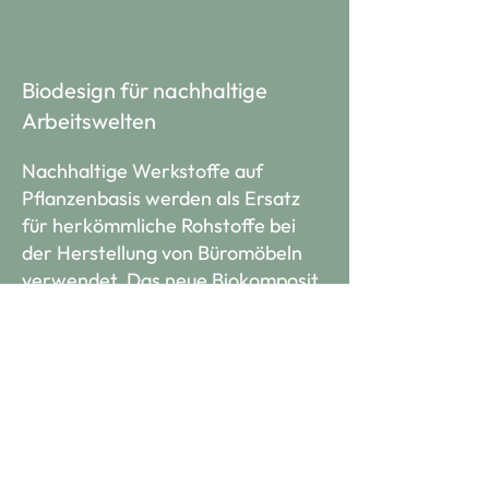
Biodesign für nachhaltige
Arbeitswelten
Nachhaltige Werkstoffe auf
Pflanzenbasis werden als Ersatz
für herkömmliche Rohstoffe bei
der Herstellung von Büromöbeln
verwendet. Das neue Biokomposit
VANK_BIO basiert auf jährlich
nachwachsenden Faserpflanzen –
Hanf und Flachs - und ersetzt bei
VANK die erdölbasierten
Kunststoffe. VANK_BIO ist
äusserst robust, strapazierfähig
und akustisch wirksam. Flachs und